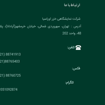
ارتباط با ما
شرکت نمایشگاهی خزر اوراسیا
آدرس : تهران، سهروردی شمالی، خیابان خرمشهر(آپادانا)، پل
48، واحد 202
تلفن:
88741913 (021)
88765403(021)
فکس:
88760725 (021)
تلگرام:
9351092874