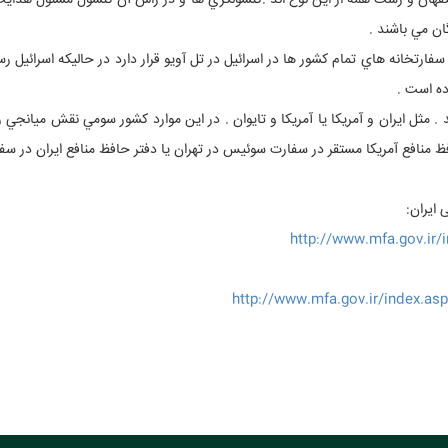
صفهان و رشت همه از اين نوع اند .كنسولگري ها و در راس آن كنسول مسئول هدايت 
ن مي باشند .
 سفارتخانه هاي تمام كشور ها در اسرائيل در تل آويو قرار دارد در حاليكه اسرائيل 
ده است .
 . مثل ايران و آمريكا يا آمريكا و تايوان . در اين موارد كشور سومي نقش ميانجي 
افظ منافع آمريكا مستقر در سفارت سوئيس در تهران يا دفتر حافظ منافع ايران در سف
 ایران:
http://www.mfa.gov.ir/
http://www.mfa.gov.ir/index.as