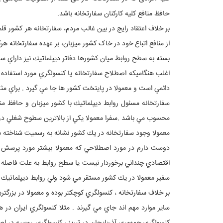
حافظ منافع کلیه کارکنان سفارتخانه باشد.
بر خلاف اعتقاد رایج در بین غالب مردم، سفارتخانه هر کشور 
از منافع اتباع خود در خاک کشور میزبان، بر عهده سفارتخانه هر
بسته به سطح روابط ميان كشورها دفاتر ديپلماتيك نيز داراي س
اغلب هنگاميكه اصطلاح سفارتخانه يا كنسولگري مورد استفاده قر
دائمي است و معمولا در پايتخت كشور ها جا مي گيرد . براي مثا
سفارتخانه مسئول روابط ديپلماتيك با كشور ميزبان و حافظ م
محسوب مي باشد .سفرا معمولا يكي از بالاترين سطوح شغلي 
معمولا وجود سفارتخانه در يك كشور نشانه به رسميت شناخته 
دوست دارم در مورد اصطلاحي كه معمولا بيشتر مورد پرسش قرا
اقتصادي چنداني برخوردار نيست يا سطح روابط به علت فاصله ز
سفير معمولا در يك كشور مستقر مي شود ولي روابط ديپلماتيك م
بر خلاف سفارتخانه ، كنسولگري كوچكتر بوده و معمولا در بزرگت
ساير موارد مهم اند جاي مي گيرند . مثلا كنسولگري ايران در ه