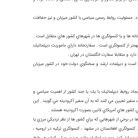
دد. مسئولیت روابط رسمی سیاسی با کشور میزبان و نیز حفاظت
خانه ها و يا كنسولگري ها در شهرهاي كشور هاي متقابل است .
مهمتر از كنسولگري است . سفارتخانه داراي ماموريت ديپلماتيك
رد و متقابلا سفارت انگلستان در تهران .
نه است و ديپلمات ارشد و سخنگوي دولت خود در كشور ميزبان
جاد روابط ديپلماتيك با يك يا جند كشور از اهميت سياسي و
فير تعيين مي كنند كه به آن سفير آكروديته مي گويند . اين
خي كشور هاي آمريكاي لاتين بصورت آكروديته هستند .
 در برخي از شهرهايي كه براي كشور ها از نظر نزديكي مرزي يا
. كنسولگري افغانستان در مشهد ، كنسولگري تركيه در اروميه ،