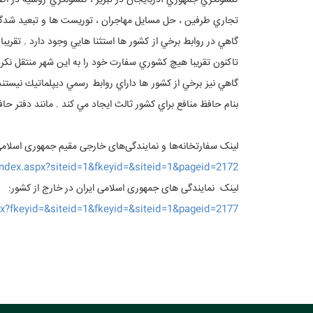
كنسولگري جمهوري آذربايجان در تبريز ، كنسولگري روسيه در ا
تجاري طرفين ، حل مسايل مهاجران ، توريست ها و تبعيد شدگا
گاهي در روابط برخي از كشور ها استثنا هايي وجود دارد . تقريبا
تاكنون تقريبا هيچ كشوري سفارت خود را به اين شهر منتقل نكر
گاهي نيز برخي از كشور ها داراي روابط رسمي ديپلماتيك نيستند
بنام حافظ منافع براي كشور ثالث ايجاد مي كند . مانند دفتر ح
لینک سفارتخانه‌ها و نمایندگی‌های خارجی مقیم جمهوری اسلامی
index.aspx?siteid=1&fkeyid=&siteid=1&pageid=2172
لینک نمایندگی های جمهوری اسلامی ایران در خارج از کشور:
px?fkeyid=&siteid=1&fkeyid=&siteid=1&pageid=2177