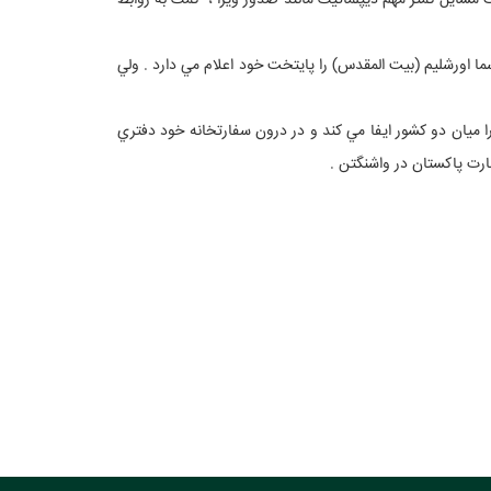
مسايل كمتر مهم ديپلماتيك مانند صدور ويزا ، كمك به روابط
رسما اورشليم (بيت المقدس) را پايتخت خود اعلام مي دارد . ولي
را ميان دو كشور ايفا مي كند و در درون سفارتخانه خود دفتري
ارت پاكستان در واشنگتن .