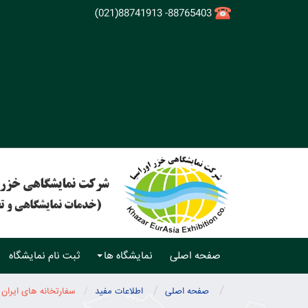
88765403- 88741913(021)
صفحه اصلی
نمایشگاه ها
ثبت نام نمایشگاه
صفحه اصلی
اطلاعات مفید
سفارتخانه های ایران