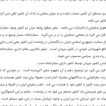
قلمرو مستقل آن کشور حساب نشده و به عنوان بخشی از خاک آن کشور تلقی نمی گر
کشور می باشد.
طوح متفاوتي از اختيارات مي باشند . تبلور سطح روابط ميان دو كشور وجود سفارت
ار مي گيرد بار معنايي متفاوتي را در بر مي گيرند . سفارتخانه بسيار وسيع تر و 
ل سفارت جمهوري اسلامي ايران در انگلستان در پايتخت اين كشور يعني لندن جاي دا
نافع شهروندان خودي در كشور ميزبان است . سفير بالاترين مقام اداري سفارتخا
در رده بندي سياسي محسوب مي شوند .
شدن كشور ميزبان توسط كشور داراي سفارتخانه است .
ر مي گيرد نيز توضيح دهم و آن مفهوم سفير آكروديته است . در مواردي كه اي
ياد جغرافيايي يا ديدگاههاي مشترك كمتر است معمولا براي چند كشور همسايه يك س
يان چند كشور با كشور خود را هدايت مي كند . اغلب سفراي ايران در آفريقا و بر
رين شهر توريستي يك كشور مستقر مي شود نه در پايتخت . علاوه بر اين كنسولگري ها
رات به دليل نزديكي به مرز ايران و وجود ايرانيان بسيار در اين شهر مستقر است 