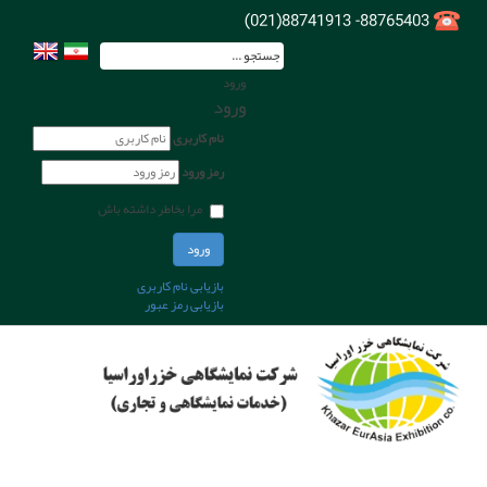
88765403- 88741913(021)
ورود
ورود
نام کاربری
رمز ورود
مرا بخاطر داشته باش
ورود
بازیابی نام کاربری
بازیابی رمز عبور