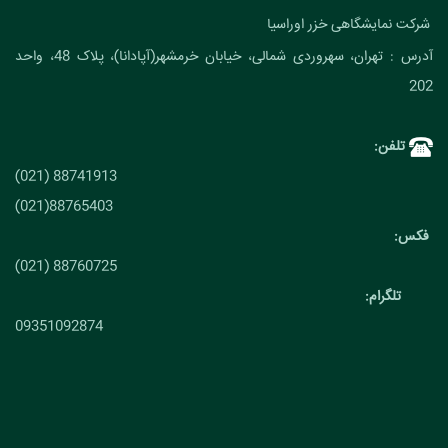
شرکت نمایشگاهی خزر اوراسیا
آدرس : تهران، سهروردی شمالی، خیابان خرمشهر(آپادانا)، پلاک 48، واحد
202
تلفن:
88741913 (021)
88765403(021)
فکس:
88760725 (021)
تلگرام:
09351092874