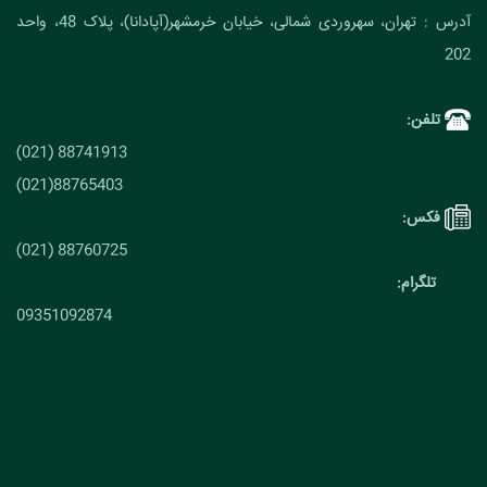
آدرس : تهران، سهروردی شمالی، خیابان خرمشهر(آپادانا)، پلاک 48، واحد
202
تلفن:
88741913 (021)
88765403(021)
فکس:
88760725 (021)
تلگرام:
09351092874