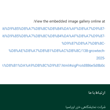
View the embedded image gallery online at:
hp/%D9%86%D9%85%D8%A7%DB%8C%D8%B4%DA%AF%D8%A7%D9%87-
%86%D9%85%D8%A7%DB%8C%D8%B4%DA%AF%D8%A7%D9%87-
%D9%87%D8%A7%DB%8C-
%D8%AE%D8%A7%D8%B1%D8%AC%DB%8C/138-growtech-
2025-
A%D8%B1%DA%A9%DB%8C%D9%87.html#sigProId886e5d8b0c
ارتباط با ما
شرکت نمایشگاهی خزر اوراسیا