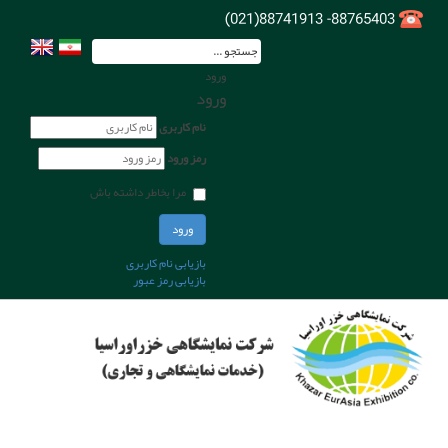
88765403- 88741913(021)
ورود
ورود
نام کاربری
رمز ورود
مرا بخاطر داشته باش
ورود
بازیابی نام کاربری
بازیابی رمز عبور